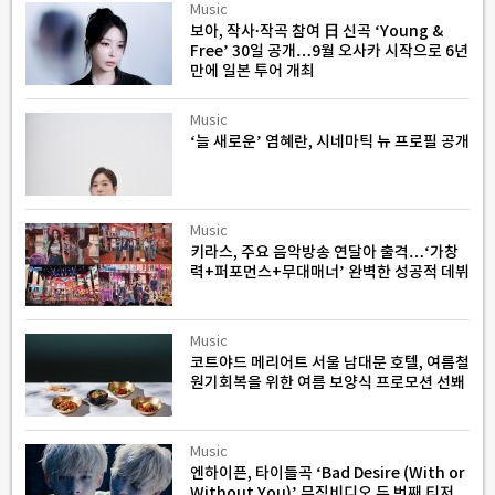
Music
보아, 작사∙작곡 참여 日 신곡 ‘Young &
Free’ 30일 공개…9월 오사카 시작으로 6년
만에 일본 투어 개최
Music
‘늘 새로운’ 염혜란, 시네마틱 뉴 프로필 공개
Music
키라스, 주요 음악방송 연달아 출격…‘가창
력+퍼포먼스+무대매너’ 완벽한 성공적 데뷔
Music
코트야드 메리어트 서울 남대문 호텔, 여름철
원기회복을 위한 여름 보양식 프로모션 선봬
Music
엔하이픈, 타이틀곡 ‘Bad Desire (With or
Without You)’ 뮤직비디오 두 번째 티저