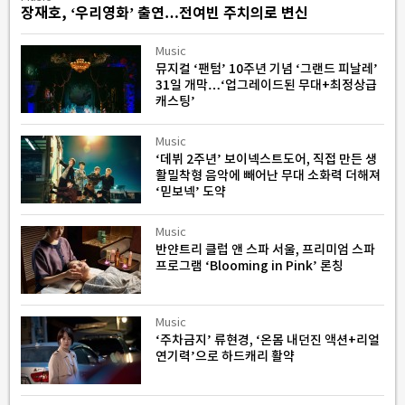
장재호, ‘우리영화’ 출연…전여빈 주치의로 변신
Music
뮤지컬 ‘팬텀’ 10주년 기념 ‘그랜드 피날레’
31일 개막…‘업그레이드된 무대+최정상급
캐스팅’
Music
‘데뷔 2주년’ 보이넥스트도어, 직접 만든 생
활밀착형 음악에 빼어난 무대 소화력 더해져
‘믿보넥’ 도약
Music
반얀트리 클럽 앤 스파 서울, 프리미엄 스파
프로그램 ‘Blooming in Pink’ 론칭
Music
‘주차금지’ 류현경, ‘온몸 내던진 액션+리얼
연기력’으로 하드캐리 활약