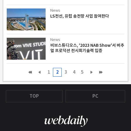
News
LS전선, 유럽 송전망 사업 참여한다
News
비브스튜디오스, '2023 NAB Show'서 버추
얼 프로덕션 전시회기술력 입증
1
2
3
4
5
TOP
PC