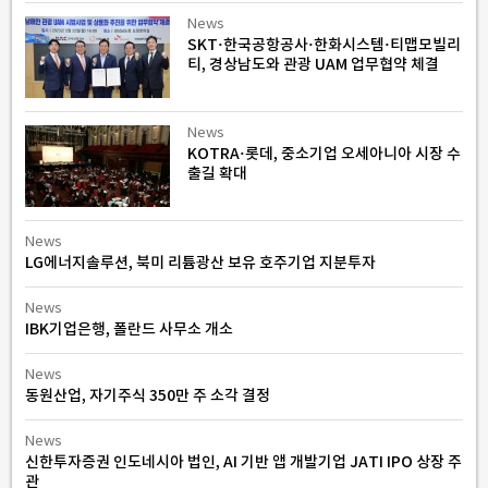
News
SKT·한국공항공사·한화시스템·티맵모빌리
티, 경상남도와 관광 UAM 업무협약 체결
News
KOTRA·롯데, 중소기업 오세아니아 시장 수
출길 확대
News
LG에너지솔루션, 북미 리튬광산 보유 호주기업 지분투자
News
IBK기업은행, 폴란드 사무소 개소
News
동원산업, 자기주식 350만 주 소각 결정
News
신한투자증권 인도네시아 법인, AI 기반 앱 개발기업 JATI IPO 상장 주
관