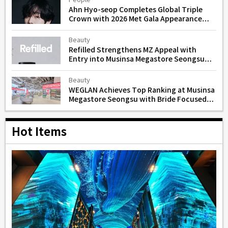
People
Ahn Hyo-seop Completes Global Triple
Crown with 2026 Met Gala Appearance
Alongside Valentino
Beauty
Refilled Strengthens MZ Appeal with
Entry into Musinsa Megastore Seongsu
for Scalp and Hair Loss Care
Beauty
WEGLAN Achieves Top Ranking at Musinsa
Megastore Seongsu with Bride Focused
Skincare Line
Hot Items