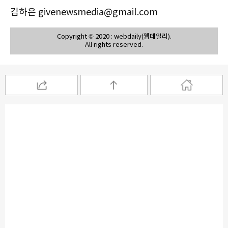
김하은 givenewsmedia@gmail.com
Copyright © 2020 : webdaily(웹데일리).
All rights reserved.