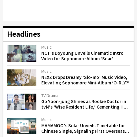
Headlines
Music
NCT’s Doyoung Unveils Cinematic Intro
Video for Sophomore Album ‘Soar’
Music
NEXZ Drops Dreamy ‘Slo-mo’ Music Video,
Elevating Sophomore Mini-Album ‘O-RLY?’
TV Drama
Go Yoon-jung Shines as Rookie Doctor in
tvN’s ‘Wise Resident Life,’ Cementing Her
Star Power
Music
MAMAMOO’s Solar Unveils Timetable for
Chinese Single, Signaling First Overseas
Venture