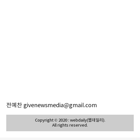
전예찬 givenewsmedia@gmail.com
Copyright © 2020 : webdaily(웹데일리).
All rights reserved.